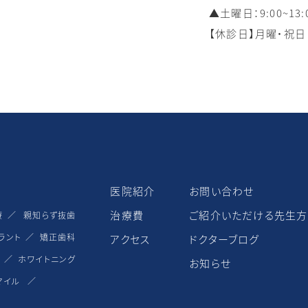
▲土曜日：9:00~13:00
【休診日】月曜・祝日
医院紹介
お問い合わせ
治療費
ご紹介いただける先生方
療
親知らず抜⻭
ラント
矯正⻭科
アクセス
ドクターブログ
療
ホワイトニング
お知らせ
マイル