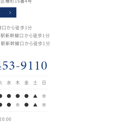
区椿町16番4号
p
線口から徒歩1分
駅新幹線口から徒歩1分
駅新幹線口から徒歩1分
453-9110
火
水
木
金
土
日
●
●
●
●
▲
※
●
●
※
●
▲
※
0:00
療