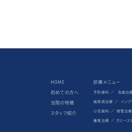
HOME
診療メニュー
初めての⽅へ
予防⻭科
⾍⻭治
⻭周病治療
インプ
当院の特徴
⼩児⻭科
根管治
スタッフ紹介
審美治療
ガミース